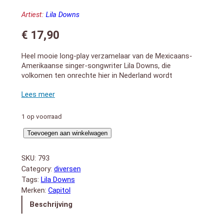
Artiest:
Lila Downs
€
17,90
Heel mooie long-play verzamelaar van de Mexicaans-
Amerikaanse singer-songwriter Lila Downs, die
volkomen ten onrechte hier in Nederland wordt
genegeerd door pers en programmeurs van zalen en
festivals.
1. La Cama de Piedra
2. Naila
1 op voorraad
3. El Venadito
Very
4. Paloma Negra
Toevoegen aan winkelwagen
5. La Cucaracha
Best
6. La Llorona
Of
SKU:
793
7. Agua de Rosas
aantal
Category:
diversen
8. Dignificada
Tags:
Lila Downs
9. La Nina
Merken:
Capitol
10. La Martiniana
11. Arenita Azul
Beschrijving
12. La Cumbia del Mole