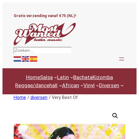
Ga
naar
Gratis verzending vanaf €75 (NL)!
de
inhoud
Zoeken
Home
Salsa
Latin
Bachata
Kizomba
Reggae/dancehall
African
Vinyl
Diversen
Home
/
diversen
/ Very Best Of