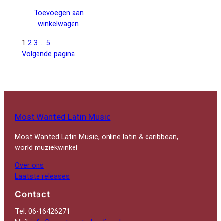
Toevoegen aan
winkelwagen
1
2
3
…
5
Volgende pagina
Most Wanted Latin Music
Most Wanted Latin Music, online latin & caribbean,
world muziekwinkel
Over ons
Laatste releases
Contact
Tel: 06-16426271