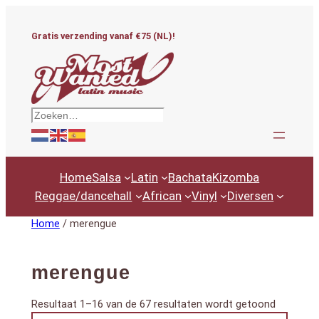
Ga
naar
Gratis verzending vanaf €75 (NL)!
de
inhoud
Zoeken
Home
Salsa
Latin
Bachata
Kizomba
Reggae/dancehall
African
Vinyl
Diversen
Home
/ merengue
merengue
Gesortee
Resultaat 1–16 van de 67 resultaten wordt getoond
Productcategorieën
op