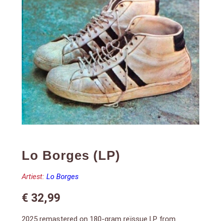
Lo Borges (LP)
Artiest:
Lo Borges
€
32,99
2025 remastered on 180-gram reïssue LP from