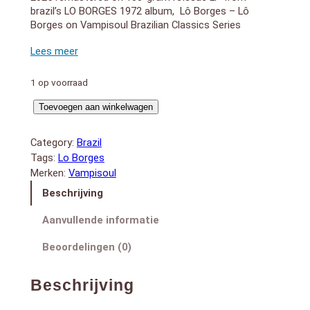
brazil’s LO BORGES 1972 album, Lô Borges – Lô
Borges on Vampisoul Brazilian Classics Series
LADO A:
1. Você Fica Melhor Assim
2. Canção Postal
1 op voorraad
3. O Caçador
4. Homem Da Rua
Lo
Toevoegen aan winkelwagen
5. Não Foi Nada
Borges
6. Pensa Você
(LP)
Category:
Brazil
7. Fio Da Navalha
aantal
Tags:
Lo Borges
8. Pra Onde Vai Você?
Merken:
Vampisoul
LADO B:
1. Calibre
Beschrijving
2. Faça Seu Jogo
3. Não Se Apague Esta Noite
Aanvullende informatie
4. Aos Barões
5. Como O Machado
Beoordelingen (0)
6. Eu Sou Como Você É
7. Toda Essa Água
Beschrijving
Reminiscent of the Clube da Esquina album he made
the same year with Brazilian superstar Milton