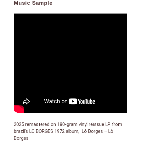
Music Sample
Nascimento, Lô Borges’ 1972 solo debut proves that
his influence on Nascimento was quite strong
2025 remastered on 180-gram vinyl reïssue LP from
brazil’s LO BORGES 1972 album, Lô Borges – Lô
Borges