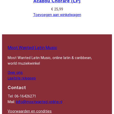
Acabou Chorare (LP)
€
25,99
Toevoegen aan winkelwagen
Most Wanted Latin Music
Most Wanted Latin Music, online latin & caribbean,
world muziekwinkel
Over ons
Laatste releases
Contact
Tel: 06-16426271
Mail:
info@mostwanted-online.nl
Voorwaarden en condities