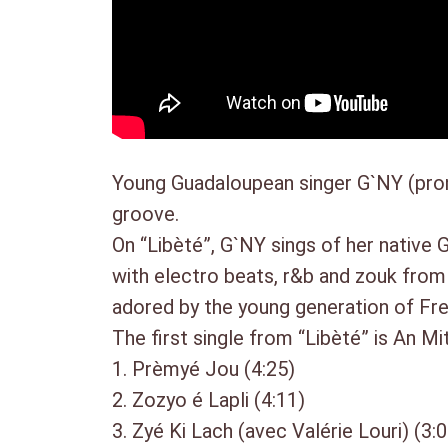
Young Guadaloupean singer G`NY (pron
groove.
On “Libèté”, G`NY sings of her native 
with electro beats, r&b and zouk from 
adored by the young generation of Fre
The first single from “Libèté” is An M
1. Prèmyé Jou (4:25)
2. Zozyo é Lapli (4:11)
3. Zyé Ki Lach (avec Valérie Louri) (3: