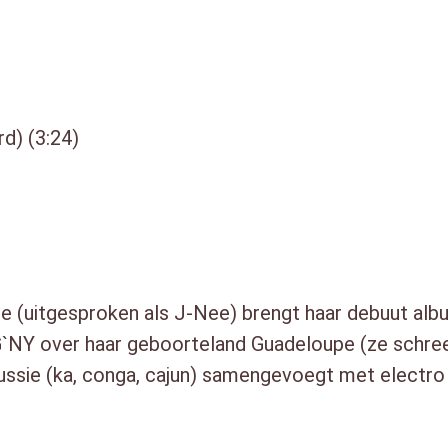
d) (3:24)
e (uitgesproken als J-Nee) brengt haar debuut albu
 G`NY over haar geboorteland Guadeloupe (ze schreef
ssie (ka, conga, cajun) samengevoegt met electro 