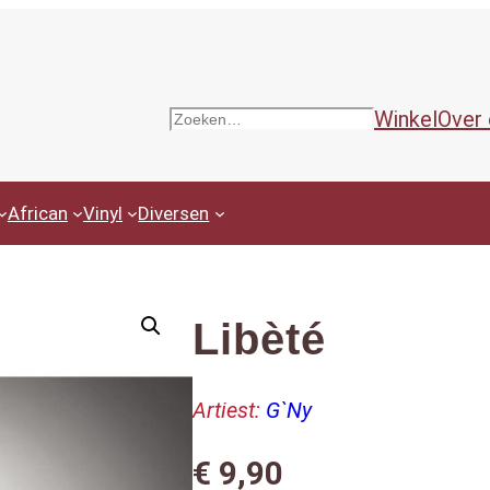
Winkel
Over
Zoeken
African
Vinyl
Diversen
Libèté
Artiest:
G`Ny
€
9,90