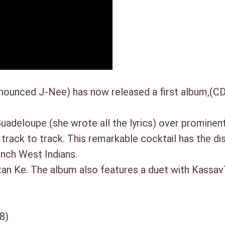
ounced J-Nee) has now released a first album,(CD)
Guadeloupe (she wrote all the lyrics) over prominen
track to track. This remarkable cocktail has the di
nch West Indians.
itan Ke. The album also features a duet with Kassa
08)