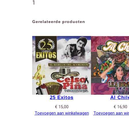
1
Gerelateerde producten
25 Exitos
Al Chil
€
15,00
€
16,90
Toevoegen aan winkelwagen
Toevoegen aan wi