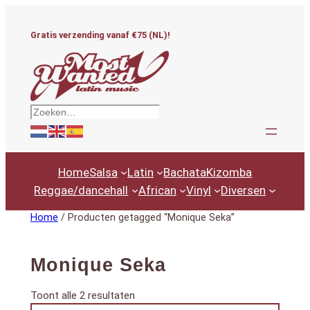
Ga
naar
Gratis verzending vanaf €75 (NL)!
de
inhoud
Zoeken
Home
Salsa
Latin
Bachata
Kizomba
Reggae/dancehall
African
Vinyl
Diversen
Home
/ Producten getagged “Monique Seka”
Monique Seka
Gesorteerd
Toont alle 2 resultaten
Productcategorieën
op