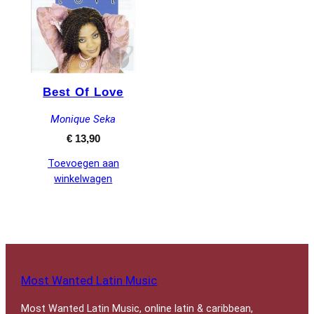
Best Of Love
Monique Seka
€
13,90
Toevoegen aan
winkelwagen
Most Wanted Latin Music
Most Wanted Latin Music, online latin & caribbean,