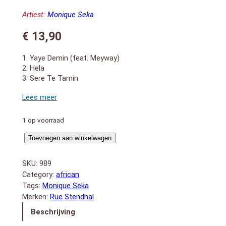
Artiest:
Monique Seka
€
13,90
1. Yaye Demin (feat. Meyway)
2. Hela
3. Sere Te Tamin
4. Baye
5. Senga
6. Mouhan Nohan
7. Demi Deimi
1 op voorraad
8. Ziza
Best
9. Nayomiso
Toevoegen aan winkelwagen
10. Oussou Kounsa
Of
11. Chilen Koe
Love
SKU:
989
12. Baya Somibe
aantal
Category:
african
13. Assie Wonsson
Tags:
Monique Seka
14. Lost Story (feat. Kool Bass)
Merken:
Rue Stendhal
Beschrijving