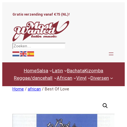
Ga
naar
Gratis verzending vanaf €75 (NL)!
de
inhoud
Zoeken
Home
Salsa
Latin
Bachata
Kizomba
Reggae/dancehall
African
Vinyl
Diversen
Home
/
african
/ Best Of Love