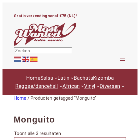
Ga
naar
Gratis verzending vanaf €75 (NL)!
de
inhoud
Zoeken
Home
Salsa
Latin
Bachata
Kizomba
Reggae/dancehall
African
Vinyl
Diversen
Home
/ Producten getagged “Monguito”
Monguito
Gesorteerd
Toont alle 3 resultaten
Productcategorieën
op