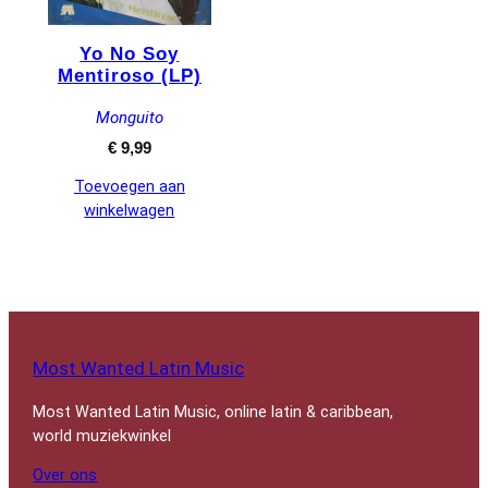
Yo No Soy
Mentiroso (LP)
Monguito
€
9,99
Toevoegen aan
winkelwagen
Most Wanted Latin Music
Most Wanted Latin Music, online latin & caribbean,
world muziekwinkel
Over ons