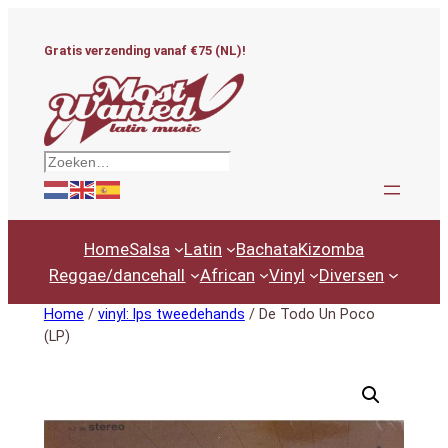
Ga
naar
Gratis verzending vanaf €75 (NL)!
de
inhoud
Zoeken
Home
Salsa
Latin
Bachata
Kizomba
Reggae/dancehall
African
Vinyl
Diversen
Home
/
vinyl: lps tweedehands
/ De Todo Un Poco
(LP)