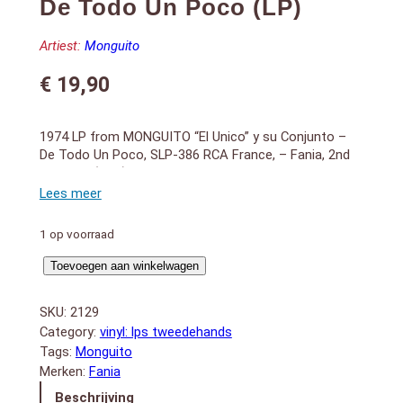
De Todo Un Poco (LP)
Artiest:
Monguito
€
19,90
1974 LP from MONGUITO “El Unico” y su Conjunto –
De Todo Un Poco, SLP-386 RCA France, – Fania, 2nd
Hand, VG(plus)
FACE A:
1. Soy La Flor Soy La Suerte (4:04)
1 op voorraad
2. Monguito Llego (4:22)
3. Te Juro Que Te Ame (3:17)
De
Toevoegen aan winkelwagen
4. Palo Mayimbe (2:42)
Todo
5. Aunque Tu Mami No Quiera (3:35)
Un
FACE B:
SKU:
2129
Poco
1. Donde Vas Chichi (4:15)
Category:
vinyl: lps tweedehands
(LP)
2. Soy Imperdonable (2:17)
Tags:
Monguito
aantal
3. Echale Grasa (4:22)
Merken:
Fania
4. Borombon (4:43)
Beschrijving
5. Donde Vas Muchacha (2:29)