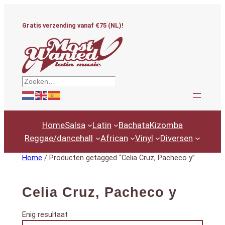
Ga
naar
Gratis verzending vanaf €75 (NL)!
de
inhoud
Zoeken
Home
Salsa
Latin
Bachata
Kizomba
Reggae/dancehall
African
Vinyl
Diversen
Home
/ Producten getagged “Celia Cruz, Pacheco y”
Celia Cruz, Pacheco y
Enig resultaat
Productcategorieën