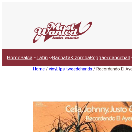
Ga
naar
de
inhoud
Home
Salsa
Latin
Bachata
Kizomba
Reggae/dancehall
Home
/
vinyl: lps tweedehands
/ Recordando El Aye