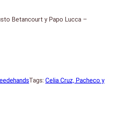
usto Betancourt y Papo Lucca –
ns on Vaya label, french pressing
7)
tweedehands
Tags:
Celia Cruz, Pacheco y