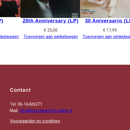
P)
20th Anniversary (LP)
30 Aniversario (L
€
25,00
€
17,99
nkelwagen
Toevoegen aan winkelwagen
Toevoegen aan winkelw
Contact
Tel: 06-16426271
Mail:
info@mostwanted-online.nl
Voorwaarden en condities