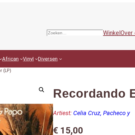
Winkel
Over
Zoeken
African
Vinyl
Diversen
r (LP)
Recordando E
Artiest:
Celia Cruz, Pacheco y
€
15,00