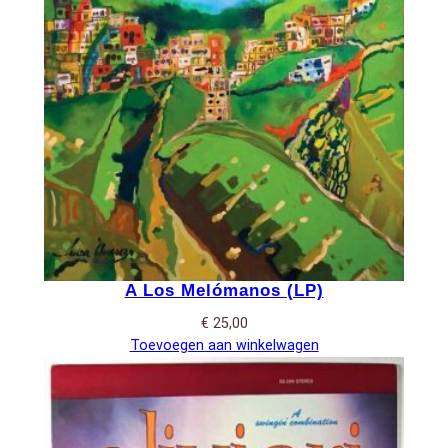
A Los Melómanos (LP)
€
25,00
Toevoegen aan winkelwagen