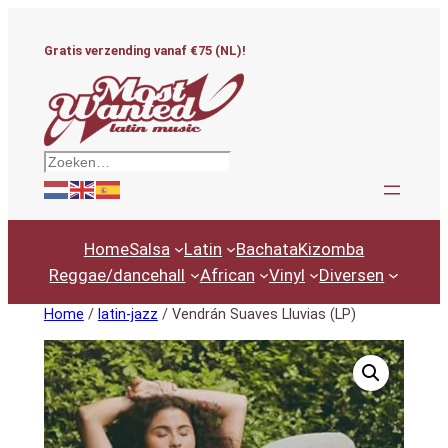
Ga
naar
Gratis verzending vanaf €75 (NL)!
de
inhoud
Zoeken
Home
Salsa
Latin
Bachata
Kizomba
Reggae/dancehall
African
Vinyl
Diversen
Home
/
latin-jazz
/ Vendrán Suaves Lluvias (LP)