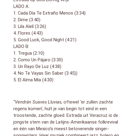
LADO A:
1. Cada Día Te Extraño Menos (3:34)
2. Dime (3:40)
3. Lila Alelí (3:26)
4. Flores (4:43)
5. Good Luck, Good Night (4:21)
LADO B:
1. Tregua (2:10)
2. Como Un Pájaro (3:30)
3. Un Rayo De Luz (4:38)
4. No Te Vayas Sin Saber (3:45))
5. El Alma Mía (4:30)
“
Vendrán Suaves Lluvias
, oftewel ‘er zullen zachte
regens komen’, hult je van begin tot eind in een
troostende, zachte gloed. Estrada uit Veracruz is de
jongste stem van de Latijns-Amerikaanse folkrevival
en één van Mexico’s meest betoverende singer-
songwriters. Haar muziek combineert jazz, bolero en