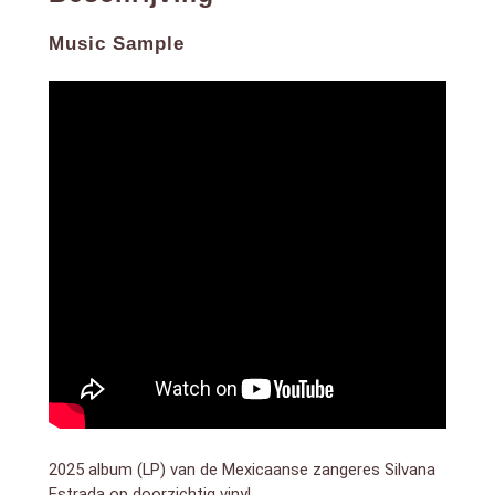
songwriters. Haar muziek combineert jazz, bolero en
Mexicaanse folklore, gedragen door een stem die
Music Sample
tegelijk breekbaar en krachtig is.
Vendrán Suaves
Lluvias
voelt warm en natuurlijk aan, met Estrada’s
cuatro venezolano (snaarinstrument) die vaak de
melodie en het ritme bepaalt. Subtiele percussie,
lichte strijkers en zachte blazers vullen de
arrangementen aan. De openingstrack ‘Cada Día Te
Extraño Menos’ laat zien hoe verdriet langzaam
vervaagt terwijl mooie herinneringen zacht nagalmen,
maar ‘Good Luck, Good Night’ brengt furieuze
gevoelens naar boven, met woede op een
onbetrouwbare geliefde die alleen maar pijn bracht.
Om zachtjes op weg te dromen, en stiekem nog
mooier als je geen Spaans verstaat.” (3voor12)
2025 album (LP) van de Mexicaanse zangeres Silvana
Estrada op doorzichtig vinyl