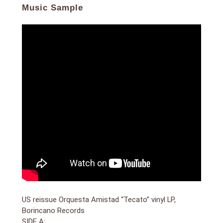
Music Sample
US reissue Orquesta Amistad “Tecato” vinyl LP,
Borincano Records
SIDE A: