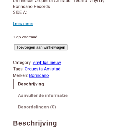
US reissue Orquesta Amistad “Tecato” vinyl LP,
Borincano Records
SIDE A:
1. Tecato
2. La Jibara Mal Criada
3. Por Que Me Abandono
4. La Paz Nunca Sera
1 op voorraad
5. Amistad
Tecato
SIDE B:
Toevoegen aan winkelwagen
1. Soy Como Soy
(LP)
2. El Estado Liberal
aantal
Category:
vinyl: lps nieuw
3. Montuno De Nueva York
Tags:
Orquesta Amistad
4. Esa Vida
Merken:
Borincano
Beschrijving
Aanvullende informatie
Beoordelingen (0)
Beschrijving