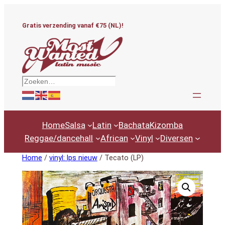
Ga
naar
Gratis verzending vanaf €75 (NL)!
de
inhoud
Zoeken
Home
Salsa
Latin
Bachata
Kizomba
Reggae/dancehall
African
Vinyl
Diversen
Home
/
vinyl: lps nieuw
/ Tecato (LP)