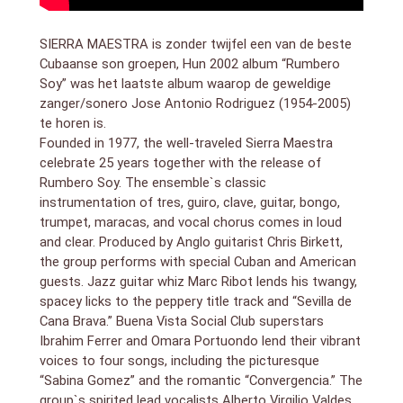
región oriental de Cuba- llegaba a su pleno apogeo. El
grupo se integra por talentosos músicos, partiendo
SIERRA MAESTRA is zonder twijfel een van de beste
de un formato que incluye tres, guitarra, trompeta,
Cubaanse son groepen, Hun 2002 album “Rumbero
bongo, güiro, maracas, clave y voz.
Soy” was het laatste album waarop de geweldige
zanger/sonero Jose Antonio Rodriguez (1954-2005)
te horen is.
Founded in 1977, the well-traveled Sierra Maestra
celebrate 25 years together with the release of
Rumbero Soy. The ensemble`s classic
instrumentation of tres, guiro, clave, guitar, bongo,
trumpet, maracas, and vocal chorus comes in loud
and clear. Produced by Anglo guitarist Chris Birkett,
the group performs with special Cuban and American
guests. Jazz guitar whiz Marc Ribot lends his twangy,
spacey licks to the peppery title track and “Sevilla de
Cana Brava.” Buena Vista Social Club superstars
Ibrahim Ferrer and Omara Portuondo lend their vibrant
voices to four songs, including the picturesque
“Sabina Gomez” and the romantic “Convergencia.” The
group`s spirited lead vocalists Alberto Virgilio Valdes