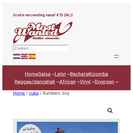
Ga
naar
Gratis verzending vanaf €75 (NL)!
de
inhoud
Zoeken
Home
Salsa
Latin
Bachata
Kizomba
Reggae/dancehall
African
Vinyl
Diversen
Home
/
cuba
/ Rumbero Soy