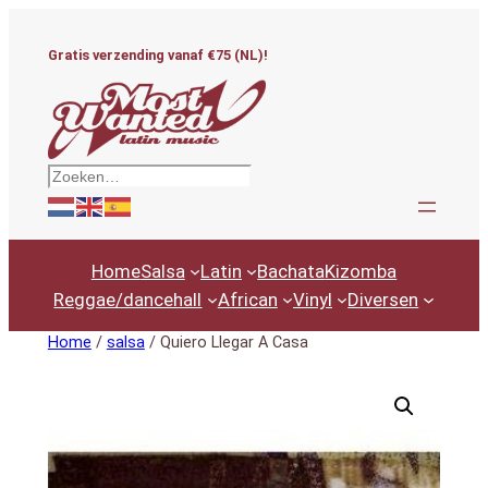
Ga
naar
Gratis verzending vanaf €75 (NL)!
de
inhoud
Zoeken
Home
Salsa
Latin
Bachata
Kizomba
Reggae/dancehall
African
Vinyl
Diversen
Home
/
salsa
/ Quiero Llegar A Casa