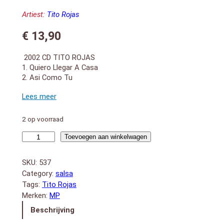
Artiest:
Tito Rojas
€
13,90
2002 CD TITO ROJAS
1. Quiero Llegar A Casa
2. Asi Como Tu
3. Pensaras En Mi
4. Vivir Sin Tu Amor
5. Nada Es Posible Sin Ti
6. Te Lo Pido Senor (Salsa)
2 op voorraad
7. Cuanto Te Quiero
Quiero
8. Vivir Sin Tu Amor (Pop)
Toevoegen aan winkelwagen
9. Te Lo Pido Senor (Pop)
Llegar
10. Asi Como Soy
A
SKU:
537
Casa
Category:
salsa
aantal
Tags:
Tito Rojas
Merken:
MP
Beschrijving