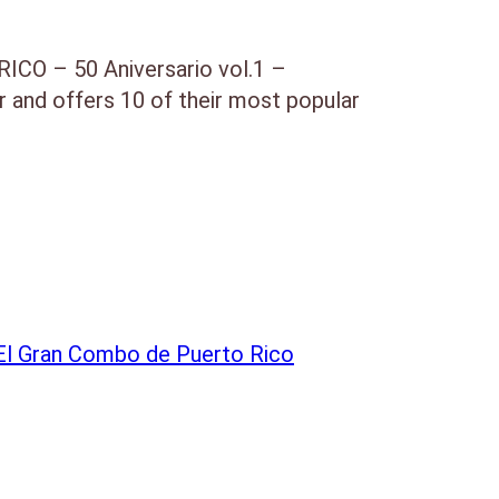
O – 50 Aniversario vol.1 –
er and offers 10 of their most popular
hestra.
EGCombo nummers, anno 2013
n goede geluids kwaliteit te
El Gran Combo de Puerto Rico