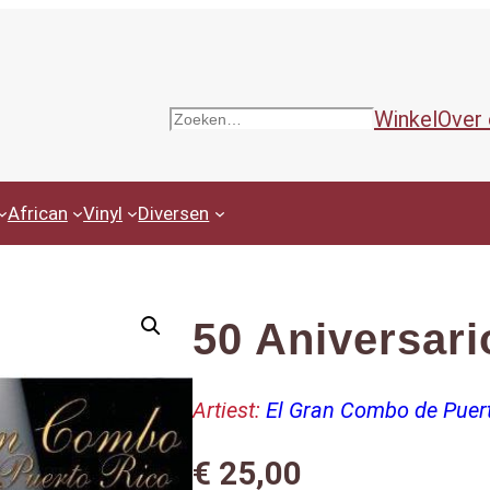
Winkel
Over
Zoeken
African
Vinyl
Diversen
50 Aniversari
Artiest:
El Gran Combo de Puer
€
25,00