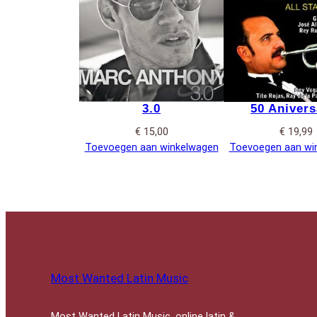
3.0
50 Anivers
€
15,00
€
19,99
Toevoegen aan winkelwagen
Toevoegen aan wi
Most Wanted Latin Music
Most Wanted Latin Music, online latin &