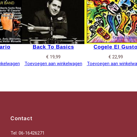
ario
Back To Basics
Cogele El Gust
€
19,99
€
22,99
nkelwagen
Toevoegen aan winkelwagen
Toevoegen aan winkelw
Contact
Tel: 06-16426271