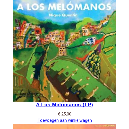
A Los Melómanos (LP)
€
25,00
Toevoegen aan winkelwagen