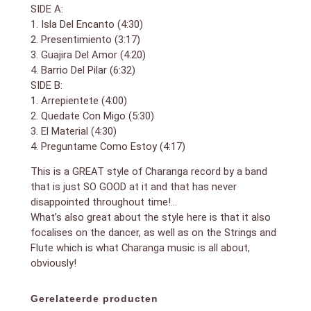
SIDE A:
1. Isla Del Encanto (4:30)
2. Presentimiento (3:17)
3. Guajira Del Amor (4:20)
4. Barrio Del Pilar (6:32)
SIDE B:
1. Arrepientete (4:00)
2. Quedate Con Migo (5:30)
3. El Material (4:30)
4. Preguntame Como Estoy (4:17)
This is a GREAT style of Charanga record by a band
that is just SO GOOD at it and that has never
disappointed throughout time!…
What’s also great about the style here is that it also
focalises on the dancer, as well as on the Strings and
Flute which is what Charanga music is all about,
obviously!
Gerelateerde producten