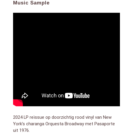
Music Sample
2024 LP reïssue op doorzichtig rood vinyl van New
York’s charanga Orquesta Broadway met Pasaporte
uit 1976.