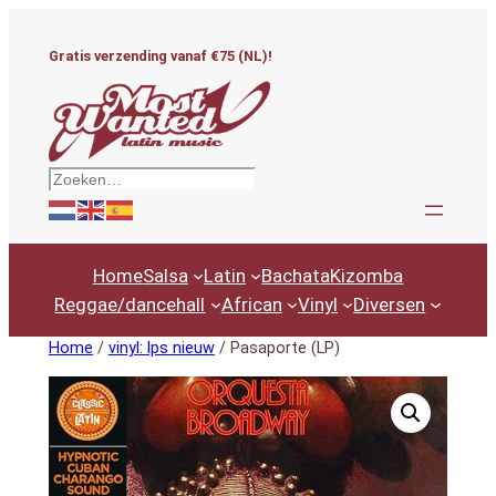
Ga
naar
Gratis verzending vanaf €75 (NL)!
de
inhoud
Zoeken
Home
Salsa
Latin
Bachata
Kizomba
Reggae/dancehall
African
Vinyl
Diversen
Home
/
vinyl: lps nieuw
/ Pasaporte (LP)