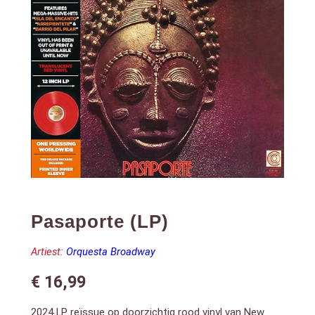
Pasaporte (LP)
Artiest:
Orquesta Broadway
€
16,99
2024 LP reïssue op doorzichtig rood vinyl van New