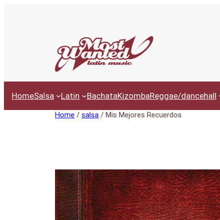
Ga
naar
de
inhoud
Home
Salsa
Latin
Bachata
Kizomba
Reggae/dancehall
Home
/
salsa
/ Mis Mejores Recuerdos