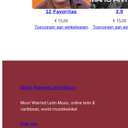
12 Favoritas
3.0
€
15,00
€
15,00
Toevoegen aan winkelwagen
Toevoegen aan wi
Most Wanted Latin Music
Most Wanted Latin Music, online latin &
caribbean, world muziekwinkel
Over ons