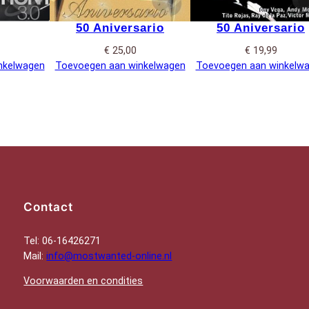
50 Aniversario
50 Aniversario
€
25,00
€
19,99
nkelwagen
Toevoegen aan winkelwagen
Toevoegen aan winkelw
Contact
Tel: 06-16426271
Mail:
info@mostwanted-online.nl
Voorwaarden en condities