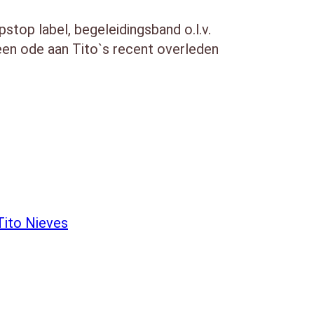
top label, begeleidingsband o.l.v.
een ode aan Tito`s recent overleden
Tito Nieves
nato version)