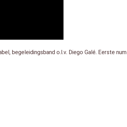
n
t
a
l
l, begeleidingsband o.l.v. Diego Galé. Eerste num