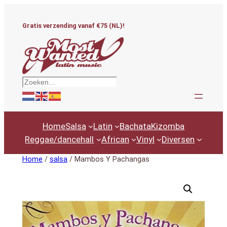
Ga
naar
Gratis verzending vanaf €75 (NL)!
de
inhoud
Zoeken
Home
Salsa
Latin
Bachata
Kizomba
Reggae/dancehall
African
Vinyl
Diversen
Home
/
salsa
/ Mambos Y Pachangas