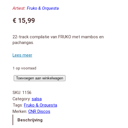
Artiest:
Fruko & Orquesta
€
15,99
22-track compilatie van FRUKO met mambos en
pachangas.
1 Lupita
2 Mambo No.5
3 Mambo del Politecnico
1 op voorraad
4 Cerezo Rosa
5 Caballo Negro
Mambos
Toevoegen aan winkelwagen
6 Bonito y Sabroso
Y
7. Que rico el mambo
Pachangas
8 Mambo No.8
SKU:
1156
aantal
9 Mambo del mercado la merced
Category:
salsa
10 Babarabatiri
Tags:
Fruko & Orquesta
11 La pachanga del futbol
Merken:
CNR Discos
12 Cita a las seis
Beschrijving
13 Pa` chismoso tu
14 The Don Jose Pachanga