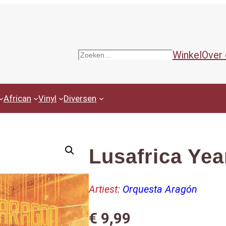
Winkel
Over
Zoeken
African
Vinyl
Diversen
Lusafrica Yea
Artiest:
Orquesta Aragón
€
9,99