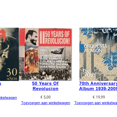
s
50 Years Of
70th Anniversar
Revolucion
Album 1939-200
€
5,00
€
19,99
nkelwagen
Toevoegen aan winkelwagen
Toevoegen aan winkelw