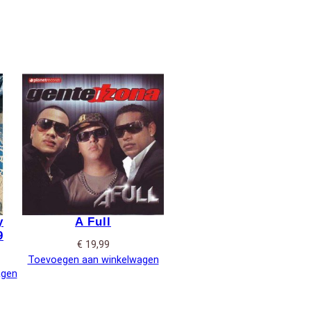
y
A Full
9
€
19,99
Toevoegen aan winkelwagen
agen