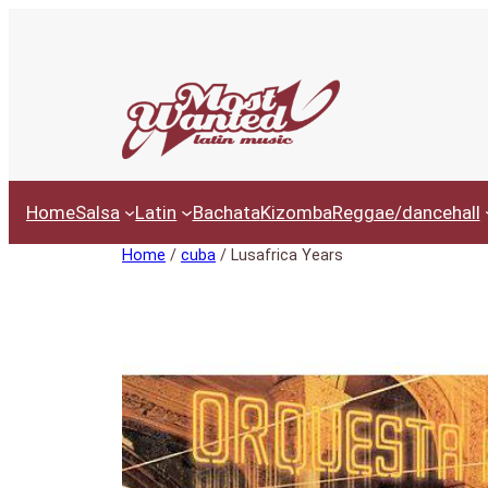
Ga
naar
de
inhoud
Home
Salsa
Latin
Bachata
Kizomba
Reggae/dancehall
Home
/
cuba
/ Lusafrica Years