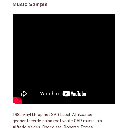
Music Sample
1982 vinyl LP op het SAR Label: Afrikaanse
georienteeerde salsa met vaste SAR musici als
Alfredo Valdes, Chocolate, Roberto Torres