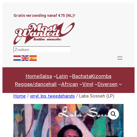
Ga
naar
Gratis verzending vanaf €75 (NL)!
de
inhoud
Zoeken
Home
Salsa
Latin
Bachata
Kizomba
Reggae/dancehall
African
Vinyl
Diversen
Home
/
vinyl: lps tweedehands
/ Laba Sosseh (LP)