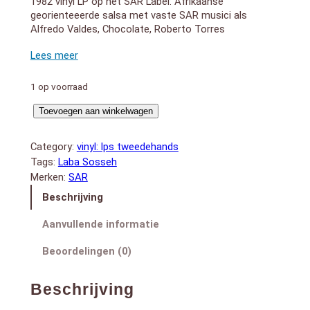
1982 vinyl LP op het SAR Label: Afrikaanse
georienteeerde salsa met vaste SAR musici als
Alfredo Valdes, Chocolate, Roberto Torres
Venezuela press LPS-99465. Zowel hoes als vinyl
uitstekend
LADO A:
1. Coco Yee (6:23)
1 op voorraad
2. Diamoule Mawo (5:58)
Laba
3. Errante Y Bohemio (5:24)
Toevoegen aan winkelwagen
LADO B:
Sosseh
1. Khalebi (6:30)
(LP)
Category:
vinyl: lps tweedehands
2. Aminata (6:48)
aantal
Tags:
Laba Sosseh
3. Me Gusta Mas El Son (7:16)
Merken:
SAR
Beschrijving
Aanvullende informatie
Beoordelingen (0)
Beschrijving