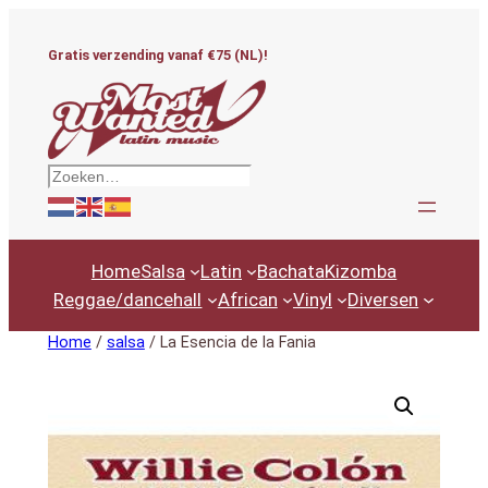
Ga
naar
Gratis verzending vanaf €75 (NL)!
de
inhoud
Zoeken
Home
Salsa
Latin
Bachata
Kizomba
Reggae/dancehall
African
Vinyl
Diversen
Home
/
salsa
/ La Esencia de la Fania