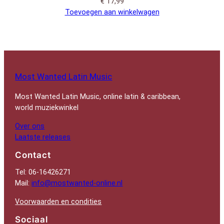
€
17,99
Toevoegen aan winkelwagen
Most Wanted Latin Music
Most Wanted Latin Music, online latin & caribbean,
world muziekwinkel
Over ons
Laatste releases
Contact
Tel: 06-16426271
Mail:
info@mostwanted-online.nl
Voorwaarden en condities
Sociaal