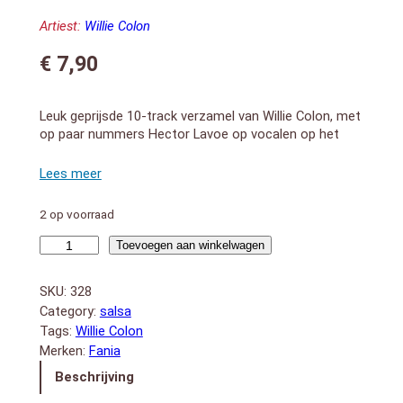
Artiest:
Willie Colon
€
7,90
Leuk geprijsde 10-track verzamel van Willie Colon, met
op paar nummers Hector Lavoe op vocalen op het
Fania label.
1. Che Che Cole
2. Timbalero
3. Borinquen
2 op voorraad
4. El Dia De Suerte
5. Corazon Guerrero
La
Toevoegen aan winkelwagen
6. Amor Verdadero
Esencia
7. Tu Eres Tu
de
SKU:
328
8. Casanova
la
Category:
salsa
9. Oh Que Sera
Fania
Tags:
Willie Colon
10. Nunca Se Acaba
aantal
Merken:
Fania
Beschrijving