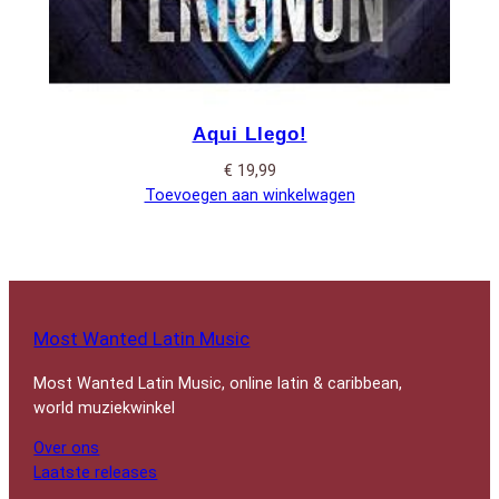
Aqui Llego!
€
19,99
Toevoegen aan winkelwagen
Most Wanted Latin Music
Most Wanted Latin Music, online latin & caribbean,
world muziekwinkel
Over ons
Laatste releases