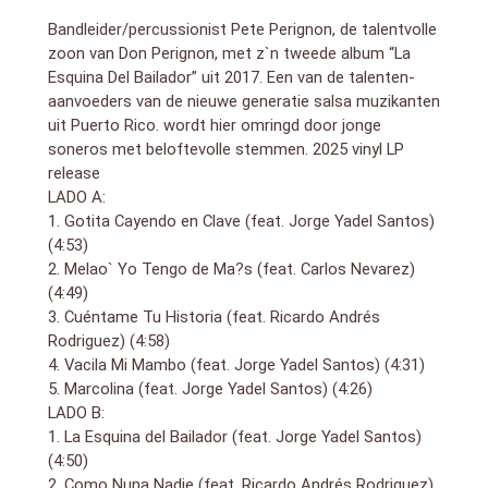
mucho mas que salsa romántica con textos insulsos
Bandleider/percussionist Pete Perignon, de talentvolle
de telenovela. El Beso Discreto, original del cancionero
zoon van Don Perignon, met z`n tweede album “La
cubano (Trio Matamoros), es retomada por Perignon
Esquina Del Bailador” uit 2017. Een van de talenten-
con un arreglo moderno de mucho golpe.
aanvoeders van de nieuwe generatie salsa muzikanten
uit Puerto Rico. wordt hier omringd door jonge
soneros met beloftevolle stemmen. 2025 vinyl LP
release
LADO A:
1. Gotita Cayendo en Clave (feat. Jorge Yadel Santos)
(4:53)
2. Melao` Yo Tengo de Ma?s (feat. Carlos Nevarez)
(4:49)
3. Cuéntame Tu Historia (feat. Ricardo Andrés
Rodriguez) (4:58)
4. Vacila Mi Mambo (feat. Jorge Yadel Santos) (4:31)
5. Marcolina (feat. Jorge Yadel Santos) (4:26)
LADO B:
1
. La Esquina del Bailador (feat. Jorge Yadel Santos)
(4:50)
2. Como Nuna Nadie (feat. Ricardo Andrés Rodriguez)