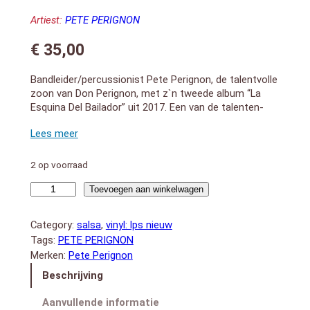
Artiest:
PETE PERIGNON
€
35,00
Bandleider/percussionist Pete Perignon, de talentvolle
zoon van Don Perignon, met z`n tweede album “La
Esquina Del Bailador” uit 2017. Een van de talenten-
aanvoeders van de nieuwe generatie salsa muzikanten
uit Puerto Rico. wordt hier omringd door jonge
soneros met beloftevolle stemmen. 2025 vinyl LP
release
2 op voorraad
LADO A:
Esquina
1. Gotita Cayendo en Clave (feat. Jorge Yadel Santos)
Toevoegen aan winkelwagen
(4:53)
del
2. Melao` Yo Tengo de Ma?s (feat. Carlos Nevarez)
Bailador
Category:
salsa
, 
vinyl: lps nieuw
(4:49)
(LP)
Tags:
PETE PERIGNON
3. Cuéntame Tu Historia (feat. Ricardo Andrés
aantal
Merken:
Pete Perignon
Rodriguez) (4:58)
4. Vacila Mi Mambo (feat. Jorge Yadel Santos) (4:31)
Beschrijving
5. Marcolina (feat. Jorge Yadel Santos) (4:26)
LADO B:
Aanvullende informatie