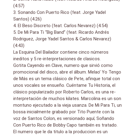
(4:57)
3. Sonando Con Puerto Rico (feat. Jorge Yadel
Santos) (4:26)
4. El Beso Discreto (feat. Carlos Nevarez) (4:54)
5. De Mi Para Ti “Big Band” (feat. Ricardo Andrés
Rodriguez, Jorge Yadel Santos & Carlos Nevarez)
(4:43)
La Esquina Del Bailador contiene cinco números
ineditos y 5 re-interpretaciones de clasicos.
Gotita Cayendo en Clave, numero que sirvió como
promocional del disco, abre el álbum. Melao’ Yo Tengo
de Más es un tema clásico de Pete, afinque total con
unos vocales se ensueño. Cuéntame Tu Historia, el
clásico popularizado por Roberto Carlos, es una re-
interpretación de muchos kilates. Marcolina es un son
montuno ejecutado a la vieja usanza. De Mi Para Ti, un
bossa inicialmente grabado por Tito Puente con la
voz de Santos Colon, es versionado aquí; Soñando
Con Puerto Rico de Bobby Capo también es tratado.
El numero que le da titulo a la produccion es un