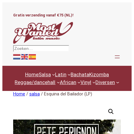
Ga
naar
Gratis verzending vanaf €75 (NL)!
de
inhoud
Zoeken
Home
Salsa
Latin
Bachata
Kizomba
Reggae/dancehall
African
Vinyl
Diversen
Home
/
salsa
/ Esquina del Bailador (LP)