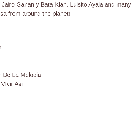
o
 Jairo Ganan y Bata-Klan, Luisito Ayala and many o
l
alsa from around the planet!
.
5
(
r
2
-
C
r De La Melodia
D
VIvir Asi
)
a
a
n
t
a