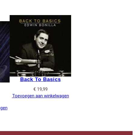
Back To Basics
€
19,99
Toevoegen aan winkelwagen
agen