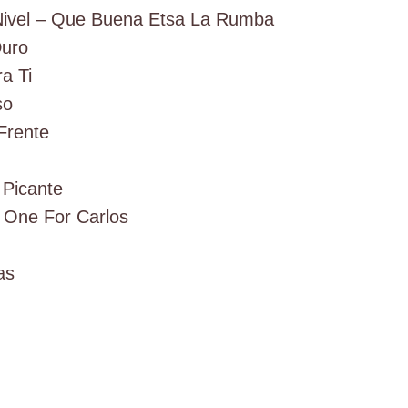
 Nivel – Que Buena Etsa La Rumba
l
Duro
a Ti
so
Frente
Picante
– One For Carlos
as