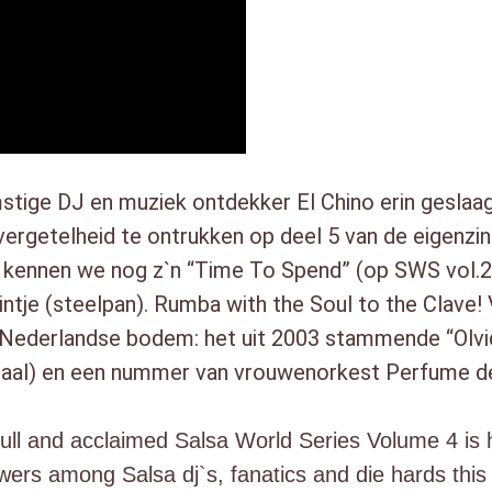
10. Grupo Kpyre – Lagrimas 
s
DISC 2:
a
1. Arturo Reyes y Su Orquest
W
Rumba
o
2. Marco y Los Duro – Sweet 
r
3. Alberto Crespo y Bacheo – 
l
mstige DJ en muziek ontdekker El Chino erin gesla
4. La Maxima 79 – No Sirvo 
d
vergetelheid te ontrukken op deel 5 van de eigenzi
5. La Sociedad Orquesta – Si
S
e kennen we nog z`n “Time To Spend” (op SWS vol.2)
6. Cuba Jam – Sonero
e
intje (steelpan). Rumba with the Soul to the Clave!
7. Toque De Rumba Orquesta 
8. Ed Byrne`s Latin Jazz Revo
r
 Nederlandse bodem: het uit 2003 stammende “Olvi
9. Adjazzentes – Salsa Pa` C
i
aal) en een nummer van vrouwenorkest Perfume de Sal
10. Macondito – Maria De La
e
11. Latino Royale – Yemaya
s
sfull and acclaimed Salsa World Series Volume 4 is 
v
ers among Salsa dj`s, fanatics and die hards this f