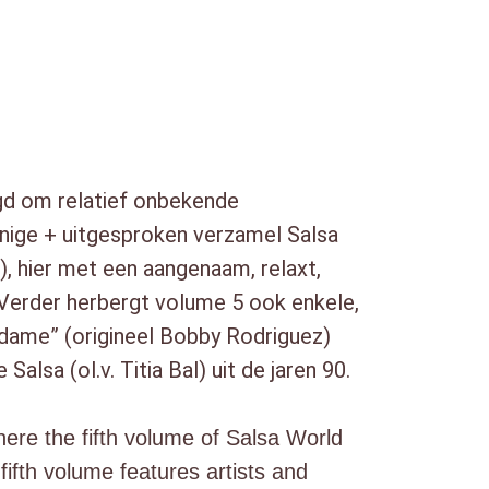
Negras
a Otro Nivel – Que Buena Etsa La
Ponte Duro
Son Para Ti
agd om relatief onbekende
Pa` Queso
nnige + uitgesproken verzamel Salsa
gue De Frente
, hier met een aangenaam, relaxt,
 Verder herbergt volume 5 ook enkele,
– Mani Picante
lution – One For Carlos
dame” (origineel Bobby Rodriguez)
armen
sa (ol.v. Titia Bal) uit de jaren 90.
s Ramblas
here the fifth volume of Salsa World
ifth volume features artists and