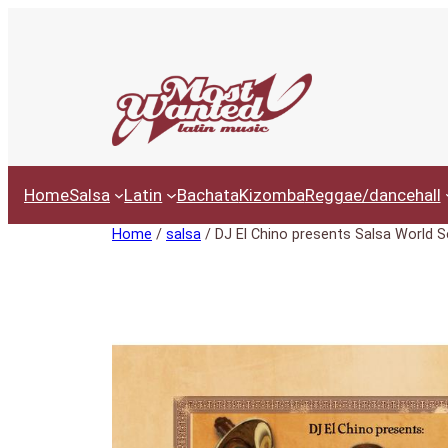
Ga
naar
de
inhoud
Home
Salsa
Latin
Bachata
Kizomba
Reggae/dancehall
Home
/
salsa
/ DJ El Chino presents Salsa World Se