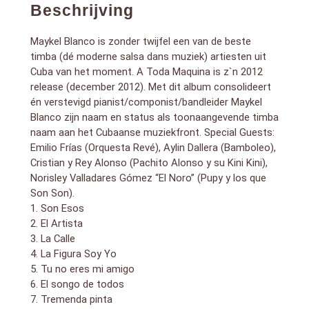
6. El songo de todos
Beschrijving
7. Tremenda pinta
8. Bembé
Maykel Blanco is zonder twijfel een van de beste
9. Un kilo
10. Pa` que se te quite
timba (dé moderne salsa dans muziek) artiesten uit
11. Hazte la que no me ves
Cuba van het moment. A Toda Maquina is z`n 2012
12. Anda por la calle
release (december 2012). Met dit album consolideert
13. Potpourri
én verstevigd pianist/componist/bandleider Maykel
Blanco zijn naam en status als toonaangevende timba
naam aan het Cubaanse muziekfront. Special Guests:
Emilio Frías (Orquesta Revé), Aylin Dallera (Bamboleo),
Cristian y Rey Alonso (Pachito Alonso y su Kini Kini),
Norisley Valladares Gómez “El Noro” (Pupy y los que
Son Son).
1. Son Esos
2. El Artista
3. La Calle
4. La Figura Soy Yo
5. Tu no eres mi amigo
6. El songo de todos
7. Tremenda pinta