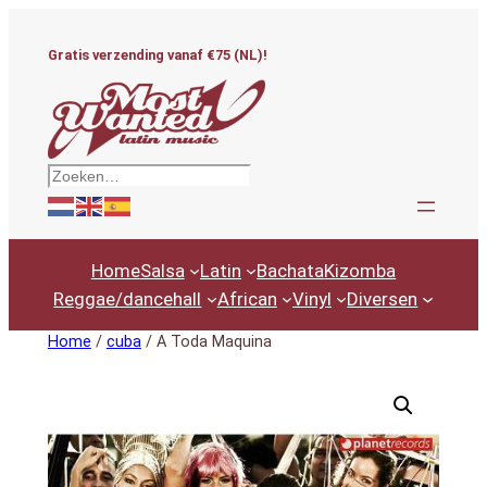
Ga
naar
Gratis verzending vanaf €75 (NL)!
de
inhoud
Zoeken
Home
Salsa
Latin
Bachata
Kizomba
Reggae/dancehall
African
Vinyl
Diversen
Home
/
cuba
/ A Toda Maquina