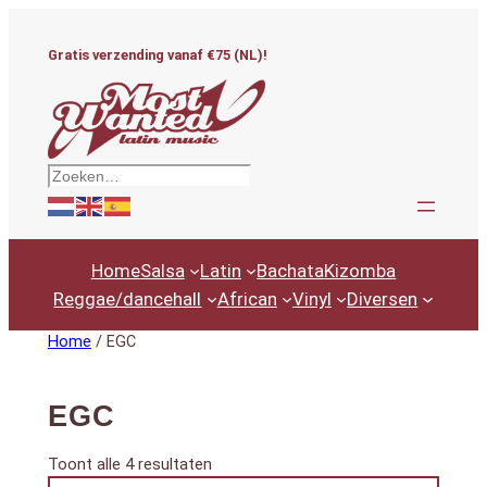
Ga
naar
Gratis verzending vanaf €75 (NL)!
de
inhoud
Zoeken
Home
Salsa
Latin
Bachata
Kizomba
Reggae/dancehall
African
Vinyl
Diversen
Home
/ EGC
EGC
Gesorteerd
Toont alle 4 resultaten
Productcategorieën
op