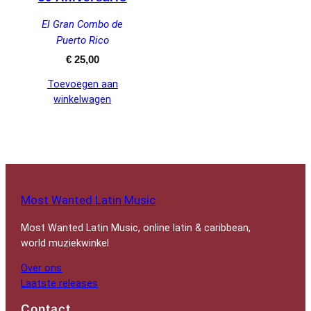
El Gran Combo de
Puerto Rico
€
25,00
Toevoegen aan
winkelwagen
Most Wanted Latin Music
Most Wanted Latin Music, online latin & caribbean,
world muziekwinkel
Over ons
Laatste releases
Contact