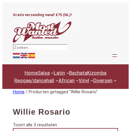
Ga
naar
Gratis verzending vanaf €75 (NL)!
de
inhoud
Zoeken
Home
Salsa
Latin
Bachata
Kizomba
Reggae/dancehall
African
Vinyl
Diversen
Home
/ Producten getagged “Willie Rosario”
Willie Rosario
Gesorteerd
Toont alle 3 resultaten
Productcategorieën
op