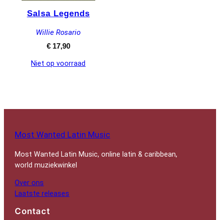
Salsa Legends
Willie Rosario
€
17,90
Niet op voorraad
Most Wanted Latin Music
Most Wanted Latin Music, online latin & caribbean,
world muziekwinkel
Over ons
Laatste releases
Contact