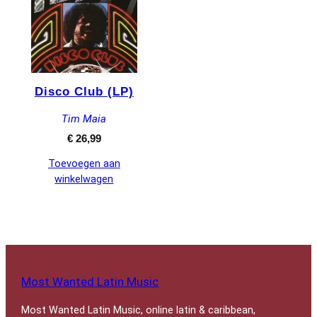
Disco Club (LP)
Tim Maia
€
26,99
Toevoegen aan
winkelwagen
Most Wanted Latin Music
Most Wanted Latin Music, online latin & caribbean,