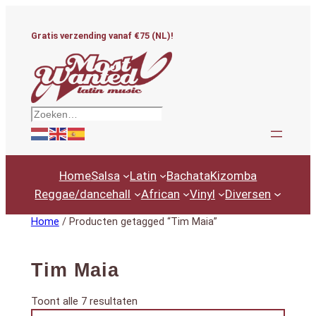
Ga
naar
Gratis verzending vanaf €75 (NL)!
de
inhoud
Zoeken
Home
Salsa
Latin
Bachata
Kizomba
Reggae/dancehall
African
Vinyl
Diversen
Home
/ Producten getagged “Tim Maia”
Tim Maia
Gesorteerd
Toont alle 7 resultaten
Productcategorieën
op