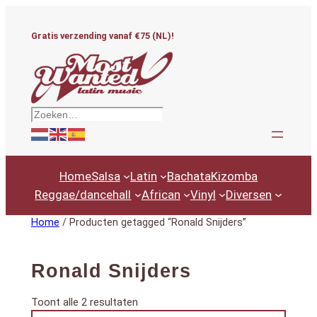
Ga
naar
Gratis verzending vanaf €75 (NL)!
de
inhoud
Zoeken
Home
Salsa
Latin
Bachata
Kizomba
Reggae/dancehall
African
Vinyl
Diversen
Home
/ Producten getagged “Ronald Snijders”
Ronald Snijders
Gesorteerd
Toont alle 2 resultaten
Productcategorieën
op