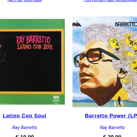
Latino Con Soul
Barretto Power (LP
Ray Barretto
Ray Barretto
€
19,99
€
39,99