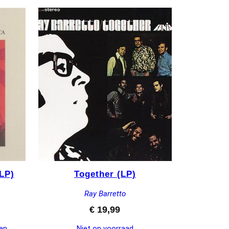
LP)
Together (LP)
Ray Barretto
€
19,99
en
Niet op voorraad