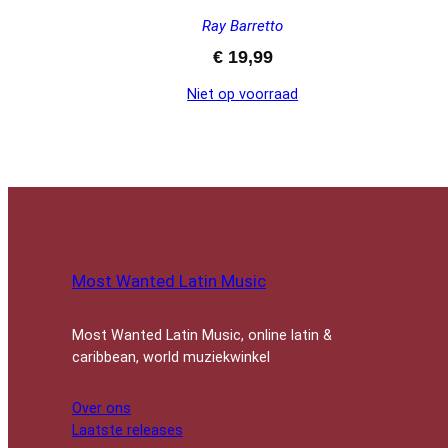
Ray Barretto
€
19,99
Niet op voorraad
Most Wanted Latin Music
Most Wanted Latin Music, online latin &
caribbean, world muziekwinkel
Over ons
Laatste releases