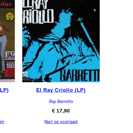
(LP)
El Ray Criollo (LP)
Ray Barretto
€
17,90
en
Niet op voorraad