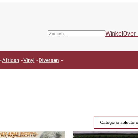
Winkel
Over
Zoeken
African
Vinyl
Diversen
Productcategor