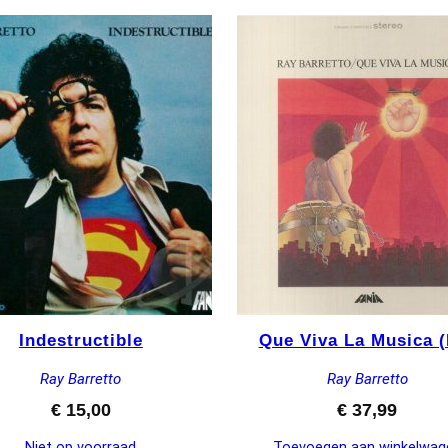
Indestructible
Que Viva La Musica (
Ray Barretto
Ray Barretto
€
15,00
€
37,99
Niet op voorraad
Toevoegen aan winkelwag