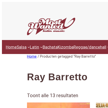
Ga
naar
de
inhoud
Home
Salsa
Latin
Bachata
Kizomba
Reggae/dancehall
Home
/ Producten getagged “Ray Barretto”
Ray Barretto
G
Toont alle 13 resultaten
e