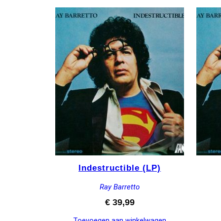
s
t
e
Indestructible (LP)
Ray Barretto
€
39,99
Toevoegen aan winkelwagen