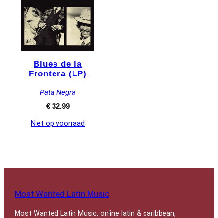
Blues de la
Frontera (LP)
Pata Negra
€
32,99
Niet op voorraad
Most Wanted Latin Music
Most Wanted Latin Music, online latin & caribbean,