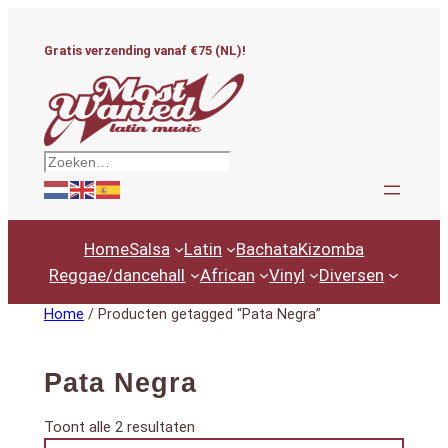
Ga
naar
Gratis verzending vanaf €75 (NL)!
de
inhoud
Zoeken
Home
Salsa
Latin
Bachata
Kizomba
Reggae/dancehall
African
Vinyl
Diversen
Home
/ Producten getagged “Pata Negra”
Pata Negra
Gesorteerd
Toont alle 2 resultaten
Productcategorieën
op