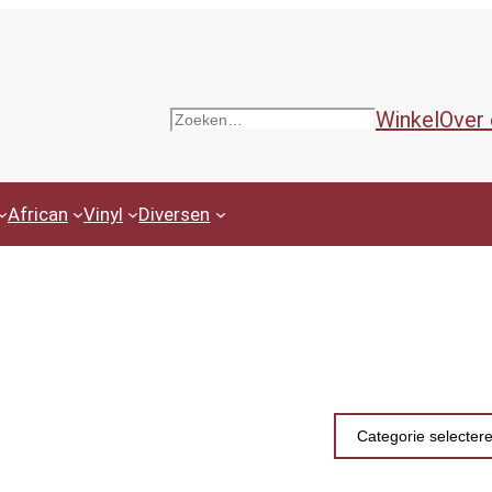
Winkel
Over
Zoeken
African
Vinyl
Diversen
Productcategor