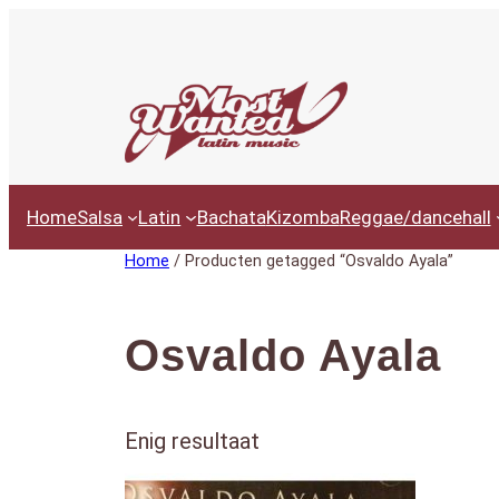
Ga
naar
de
inhoud
Home
Salsa
Latin
Bachata
Kizomba
Reggae/dancehall
Home
/ Producten getagged “Osvaldo Ayala”
Osvaldo Ayala
Enig resultaat