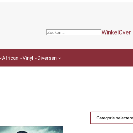
Winkel
Over
Zoeken
African
Vinyl
Diversen
Productcategor