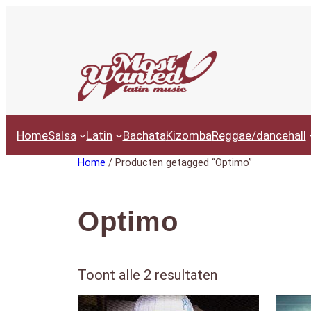
Ga
naar
de
inhoud
Home
Salsa
Latin
Bachata
Kizomba
Reggae/dancehall
Home
/ Producten getagged “Optimo”
Optimo
G
Toont alle 2 resultaten
e