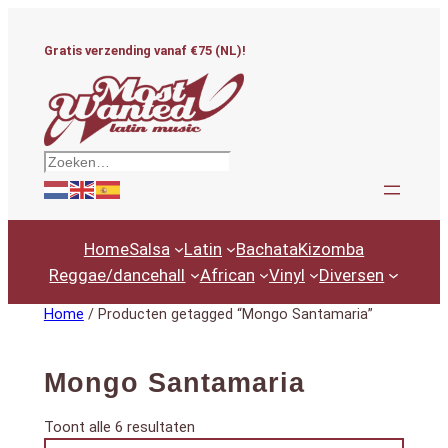
Ga
naar
Gratis verzending vanaf €75 (NL)!
de
inhoud
Zoeken
Home
Salsa
Latin
Bachata
Kizomba
Reggae/dancehall
African
Vinyl
Diversen
Home
/ Producten getagged “Mongo Santamaria”
Mongo Santamaria
Gesorteerd
Toont alle 6 resultaten
Productcategorieën
op