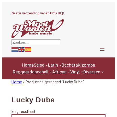
Ga
naar
Gratis verzending vanaf €75 (NL)!
de
inhoud
Zoeken
Home
Salsa
Latin
Bachata
Kizomba
Reggae/dancehall
African
Vinyl
Diversen
Home
/ Producten getagged “Lucky Dube”
Lucky Dube
Enig resultaat
Productcategorieën