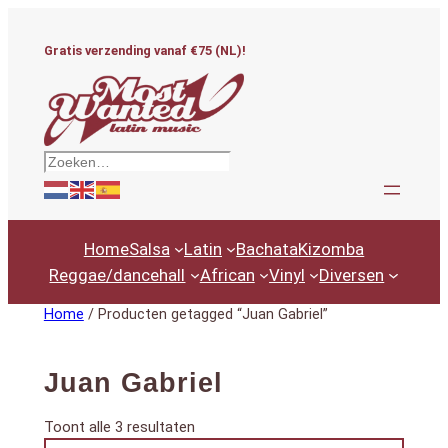
Ga
naar
Gratis verzending vanaf €75 (NL)!
de
inhoud
Zoeken
Home
Salsa
Latin
Bachata
Kizomba
Reggae/dancehall
African
Vinyl
Diversen
Home
/ Producten getagged “Juan Gabriel”
Juan Gabriel
Gesorteerd
Toont alle 3 resultaten
Productcategorieën
op