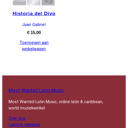
Historia del Divo
Juan Gabriel
€
15,00
Toevoegen aan
winkelwagen
Most Wanted Latin Music
Most Wanted Latin Music, online latin & caribbean,
world muziekwinkel
Over ons
Laatste releases