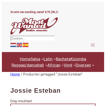
Ga
naar
Gratis verzending vanaf €75 (NL)!
de
inhoud
Zoeken
Home
Salsa
Latin
Bachata
Kizomba
Reggae/dancehall
African
Vinyl
Diversen
Home
/ Producten getagged “Jossie Esteban”
Jossie Esteban
Enig resultaat
Productcategorieën