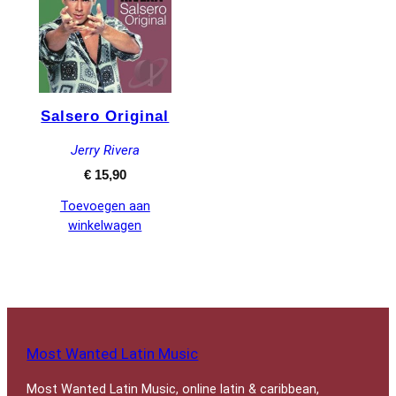
Salsero Original
Jerry Rivera
€
15,90
Toevoegen aan
winkelwagen
Most Wanted Latin Music
Most Wanted Latin Music, online latin & caribbean,