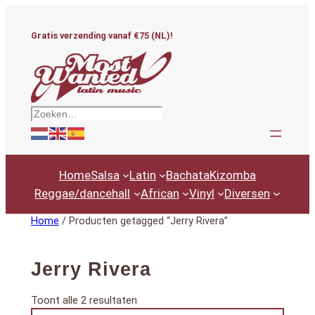
Ga
naar
Gratis verzending vanaf €75 (NL)!
de
inhoud
Zoeken
Home
Salsa
Latin
Bachata
Kizomba
Reggae/dancehall
African
Vinyl
Diversen
Home
/ Producten getagged “Jerry Rivera”
Jerry Rivera
Gesorteerd
Toont alle 2 resultaten
Productcategorieën
op