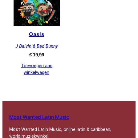
Oasis
J Balvin & Bad Bunny
€
19,99
Toevoegen aan
winkelwagen
Most Wanted Latin Music
Most Wanted Latin Music, online latin & caribbean,
world muziekwinkel