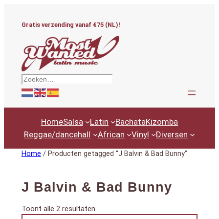
Ga
naar
Gratis verzending vanaf €75 (NL)!
de
inhoud
Zoeken
Home
Salsa
Latin
Bachata
Kizomba
Reggae/dancehall
African
Vinyl
Diversen
Home
/ Producten getagged “J Balvin & Bad Bunny”
J Balvin & Bad Bunny
Gesorteerd
Toont alle 2 resultaten
Productcategorieën
op