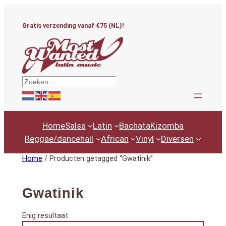
Ga
naar
Gratis verzending vanaf €75 (NL)!
de
inhoud
Zoeken
Home
Salsa
Latin
Bachata
Kizomba
Reggae/dancehall
African
Vinyl
Diversen
Home
/ Producten getagged “Gwatinik”
Gwatinik
Enig resultaat
Productcategorieën