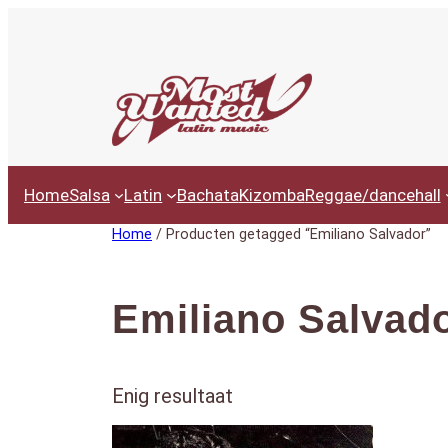
Ga
naar
de
inhoud
Home
Salsa
Latin
Bachata
Kizomba
Reggae/dancehall
Home
/ Producten getagged “Emiliano Salvador”
Emiliano Salvad
Enig resultaat