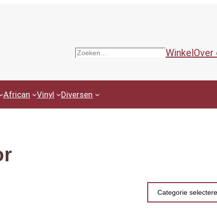
Winkel
Over
Zoeken
African
Vinyl
Diversen
or
Productcategor