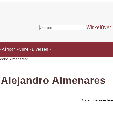
Winkel
Over
Zoeken
African
Vinyl
Diversen
andro Almenares”
 Alejandro Almenares
Productcategor