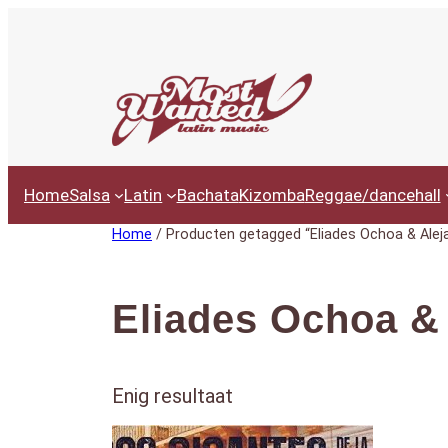
Ga
naar
de
inhoud
Home
Salsa
Latin
Bachata
Kizomba
Reggae/dancehall
Home
/ Producten getagged “Eliades Ochoa & Alej
Eliades Ochoa &
Enig resultaat