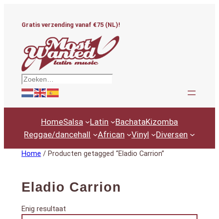
Ga
naar
Gratis verzending vanaf €75 (NL)!
de
inhoud
Zoeken
Home
Salsa
Latin
Bachata
Kizomba
Reggae/dancehall
African
Vinyl
Diversen
Home
/ Producten getagged “Eladio Carrion”
Eladio Carrion
Enig resultaat
Productcategorieën