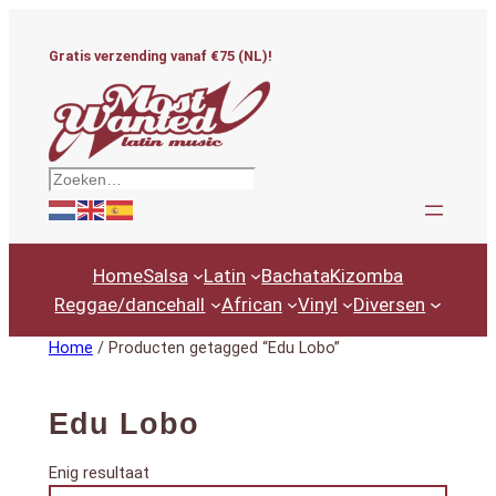
Ga
naar
Gratis verzending vanaf €75 (NL)!
de
inhoud
Zoeken
Home
Salsa
Latin
Bachata
Kizomba
Reggae/dancehall
African
Vinyl
Diversen
Home
/ Producten getagged “Edu Lobo”
Edu Lobo
Enig resultaat
Productcategorieën