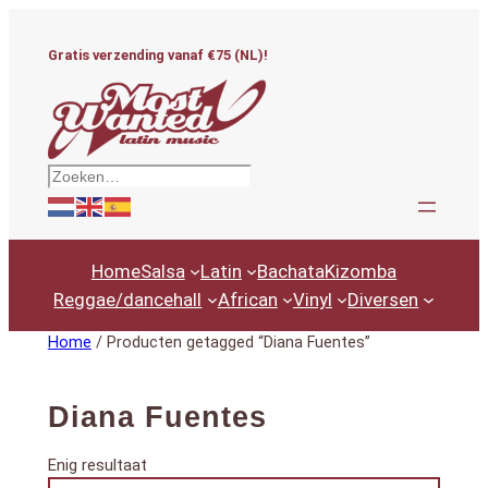
Ga
naar
Gratis verzending vanaf €75 (NL)!
de
inhoud
Zoeken
Home
Salsa
Latin
Bachata
Kizomba
Reggae/dancehall
African
Vinyl
Diversen
Home
/ Producten getagged “Diana Fuentes”
Diana Fuentes
Enig resultaat
Productcategorieën