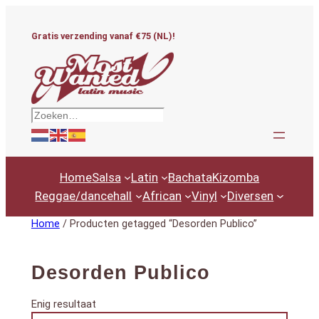
Ga
naar
Gratis verzending vanaf €75 (NL)!
de
inhoud
Zoeken
Home
Salsa
Latin
Bachata
Kizomba
Reggae/dancehall
African
Vinyl
Diversen
Home
/ Producten getagged “Desorden Publico”
Desorden Publico
Enig resultaat
Productcategorieën