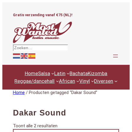
Ga
naar
Gratis verzending vanaf €75 (NL)!
de
inhoud
Zoeken
Home
Salsa
Latin
Bachata
Kizomba
Reggae/dancehall
African
Vinyl
Diversen
Home
/ Producten getagged “Dakar Sound”
Dakar Sound
Gesorteerd
Toont alle 2 resultaten
Productcategorieën
op