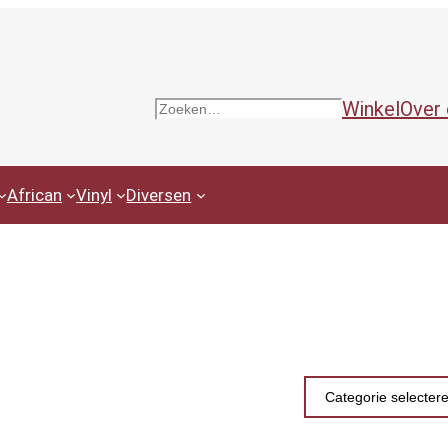
Winkel
Over
Zoeken
African
Vinyl
Diversen
Productcategor