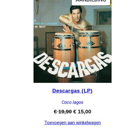
IN
DE
UITVERKO
Descargas (LP)
Coco lagos
Oorspronkelijke
Huidige
€
19,90
€
15,00
prijs
prijs
Toevoegen aan winkelwagen
was:
is:
€ 19,90.
€ 15,00.