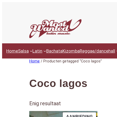
Ga
naar
de
inhoud
Home
Salsa
Latin
Bachata
Kizomba
Reggae/dancehall
Home
/ Producten getagged “Coco lagos”
Coco lagos
Enig resultaat
PRODUCT
AANBIEDING