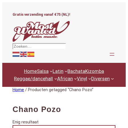
Ga
naar
Gratis verzending vanaf €75 (NL)!
de
inhoud
Zoeken
Home
Salsa
Latin
Bachata
Kizomba
Reggae/dancehall
African
Vinyl
Diversen
Home
/ Producten getagged “Chano Pozo”
Chano Pozo
Enig resultaat
Productcategorieën