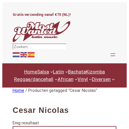
Ga
naar
Gratis verzending vanaf €75 (NL)!
de
inhoud
Zoeken
Home
Salsa
Latin
Bachata
Kizomba
Reggae/dancehall
African
Vinyl
Diversen
Home
/ Producten getagged “Cesar Nicolas”
Cesar Nicolas
Enig resultaat
Productcategorieën