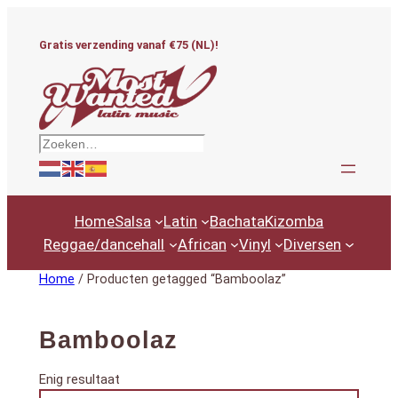
Ga
naar
Gratis verzending vanaf €75 (NL)!
de
inhoud
Zoeken
Home
Salsa
Latin
Bachata
Kizomba
Reggae/dancehall
African
Vinyl
Diversen
Home
/ Producten getagged “Bamboolaz”
Bamboolaz
Enig resultaat
Productcategorieën